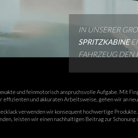
IN UNSERER GR
SPRITZKABINE
ER
FAHRZEUG DEN 
hr exakte und feinmotorisch anspruchsvolle Aufgabe. Mit F
er effizienten und akkuraten Arbeitsweise, gehen wir an neu
Decklack verwenden wir konsequent hochwertige Produkte.
den, leisten wir einen nachhaltigen Beitrag zur Schonung