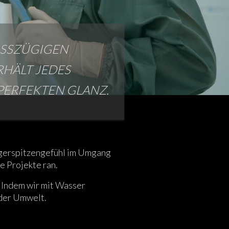
OSSZÜGIGEN
HÄLT JEDES
PERFEKTEN GLANZ.
ingerspitzengefühl im Umgang
e Projekte ran.
 Indem wir mit Wasser
 der Umwelt.